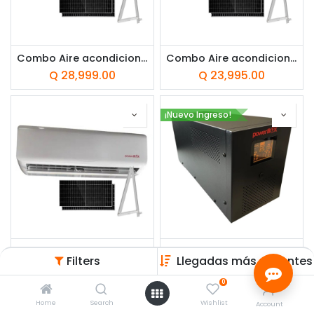
Combo Aire acondicionado PowerBox de 24,000BTU + Panel solar HiTek 600W + Brackets HiTek para techo inclinado
Combo Aire acondicionado PowerBox de 18,000BTU + Panel solar HiTek 600W + Brackets HiTek para techo inclinado
Q
28,999.00
Q
23,995.00
¡Nuevo Ingreso!
Combo Aire acondicionado PowerBox de 12,000BTU + Panel solar HiTek 600W + Brackets HiTek para techo inclinado
UPS 3000VA PowerBox PBR3000 1800W 6 Tomas LCD
Filters
Llegadas más recientes
Q
19,755.00
Q
2,699.00
0
Home
Search
Wishlist
Account
¡Bajo pedido!
¡Bajo pedido!