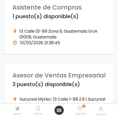
Asistente de Compras
1 puesto(s) disponible(s)
13 Calle 01-89 Zona 9, Guatemala GUA
01009, Guatemala
10/03/2026 21:38:45
Asesor de Ventas Empresarial
3 puesto(s) disponible(s)
Sucursal Mytec: 13 Calle 1-89 Z.9 | Sucursal
Imeqmo: C.C. MIX San Cristobal L.6, GUA
0
01009, Guatemala
Home
Search
Wishlist
Account
28/07/2026 16:50:13