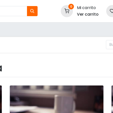
0
Mi carrito
Ver carrito
tos
Nuestras Marcas
P
Información
a