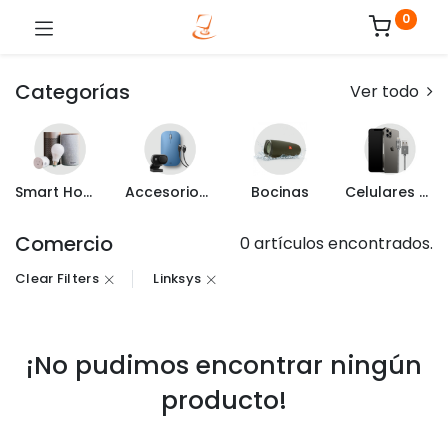
0
Categorías
Ver todo
Smart Home
Accesorios de Computo
Bocinas
Celulares y Mas
Comercio
0 artículos encontrados.
Clear Filters
Linksys
¡No pudimos encontrar ningún
producto!