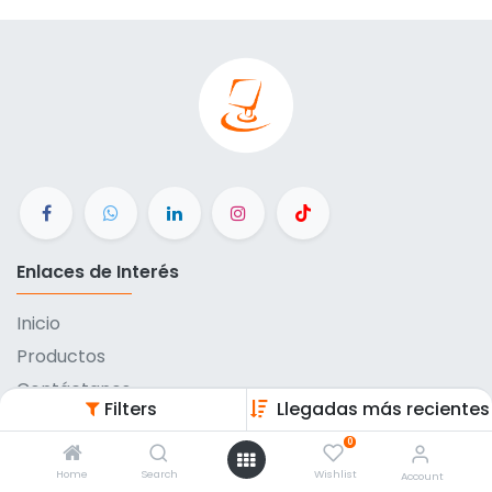
Enlaces de Interés
Inicio
Productos
Contáctanos
Filters
Llegadas más recientes
Métodos de pago
0
Eventos
Home
Search
Wishlist
Account