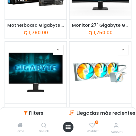
Motherboard Gigabyte Z790 D Socket LGA1700 14th, 13th & 12th Gen 4xDDR5 ATX
Monitor 27" Gigabyte Gaming GS27FC2 FHD VA 1920x1080 240Hz HDMI DP
Q
1,790.00
Q
1,750.00
Monitor gaming Gigabyte GS25F2A 24.5" FHD SS IPS 240 Hz 1 ms HDMI DP FreeSync Premium
Enfriador Liquido 360mm Gigabyte GME 360 ARGB ICE
Filters
Llegadas más recientes
Q
1,200.00
Q
845.00
0
Home
Search
Wishlist
Account