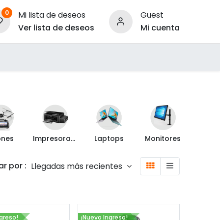
0
Mi lista de deseos
Guest
Ver lista de deseos
Mi cuenta
ara Empresas
ones
Impresoras y Escáner
Laptops
Monitores
Proyec
r por :
Llegadas más recientes
greso!
¡Nuevo Ingreso!