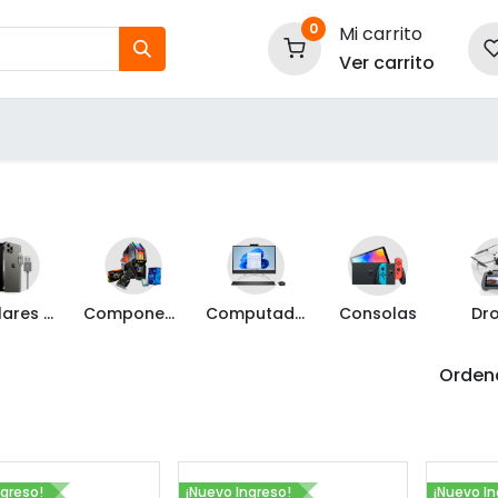
0
Mi carrito
Ver carrito
tos
Nuestras Marcas
P
Información
Celulares y Mas
Componentes de PC
Computadoras
Consolas
Dr
Ordena
ngreso!
¡Nuevo Ingreso!
¡Nuevo In