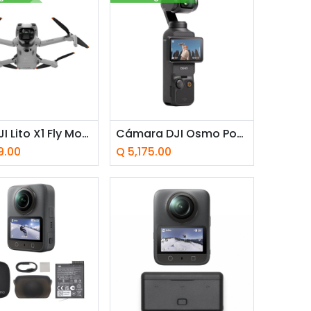
adir a la cesta
Añadir a la cesta
Dron DJI Lito X1 Fly More Combo (DJI RC-N3)
Cámara DJI Osmo Pocket 3 Combo Creador Negro
9.00
Q
5,175.00