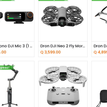
adir a la cesta
Añadir a la cesta
Añ
Micrófono DJI Mic 3 (1 TX + 1 RX) Negro
Dron DJI Neo 2 Fly More Combo Gris
5.00
Q
3,599.00
Q
4,89
ngreso!