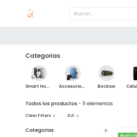
Inicio
Produc
Categorías
Categorias
Smart Home
Accesorios de Computo
Bocinas
Todos los productos
- 11 elementos
Clear Filters
DJI
Categorias
¡Nuevo I