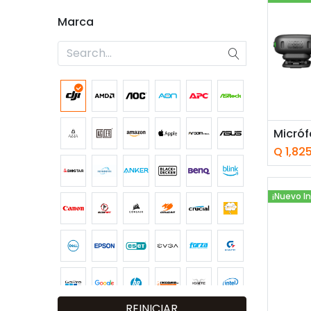
Marca
Añ
Q
1,82
¡Nuevo I
REINICIAR