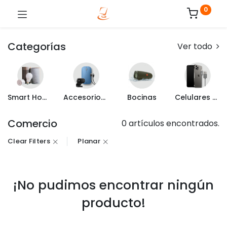
0
Categorías
Ver todo
Smart Home
Accesorios de Computo
Bocinas
Celulares y Mas
Comercio
0 artículos encontrados.
Clear Filters
Planar
¡No pudimos encontrar ningún
producto!