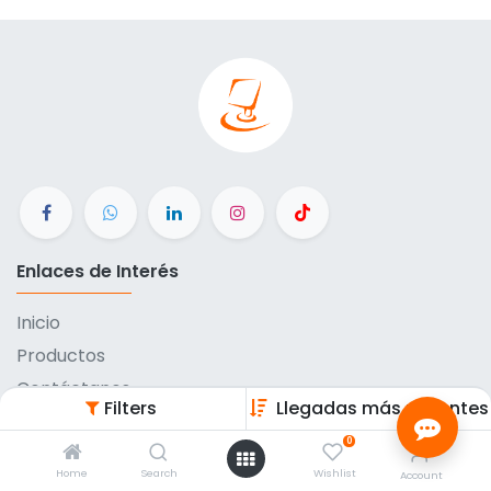
Enlaces de Interés
Inicio
Productos
Contáctanos
Filters
Llegadas más recientes
Métodos de pago
0
Eventos
Home
Search
Wishlist
Account