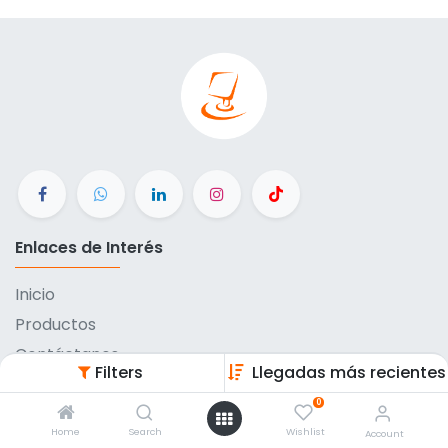
Enlaces de Interés
Inicio
Productos
Contáctanos
Filters
Llegadas más recientes
Métodos de pago
0
Eventos
Home
Search
Wishlist
Account