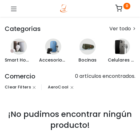
0
Categorías
Ver todo
Smart Home
Accesorios de Computo
Bocinas
Celulares y Mas
Comercio
0 artículos encontrados.
Clear Filters
AeroCool
¡No pudimos encontrar ningún
producto!