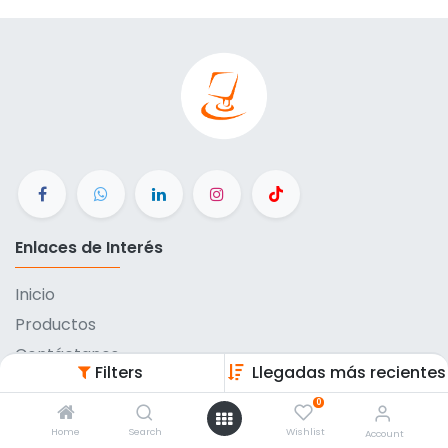
Enlaces de Interés
Inicio
Productos
Contáctanos
Filters
Llegadas más recientes
Métodos de pago
0
Eventos
Home
Search
Wishlist
Account