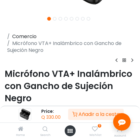
Comercio
Micrófono VTA+ Inalámbrico con Gancho de
Sujeción Negro
Micrófono VTA+ Inalámbrico
con Gancho de Sujeción
Negro
(0 reseña)
Price:
Añadir a la cesta
Q
330.00
- Frecuencia digital 2.4Ghz
- Tiempo de carga estuche de 4 horas
0
- Capacidad batería del estuche 500mAh
Home
Search
Wishlist
Account