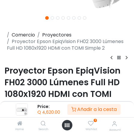
Comercio
Proyectores
Proyector Epson EpiqVision FH02 3000 Lúmenes
Full HD 1080x1920 HDMI con TOMI Simple 2
Proyector Epson EpiqVision
FH02 3000 Lúmenes Full HD
1080x1920 HDMI con TOMI
Simple 2
Price:
Añadir a la cesta
Q
4,620.00
(0 reseña)
0
- Método de proyección: frontal / trasero / techo
Home
Search
Wishlist
Account
- Tipo de panel: 3LCD TFT de poli silicio