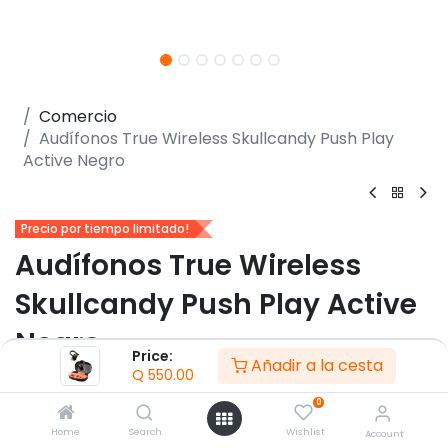
Comercio
Audífonos True Wireless Skullcandy Push Play
Active Negro
Precio por tiempo limitado!
Audífonos True Wireless
Skullcandy Push Play Active
Negro
Price:
Añadir a la cesta
Q
550.00
(0 reseña)
0
- Audífonos True Wireless intraaurales
- Ganchos flexibles de ajuste seguro
Home
Search
Wishlist
Account