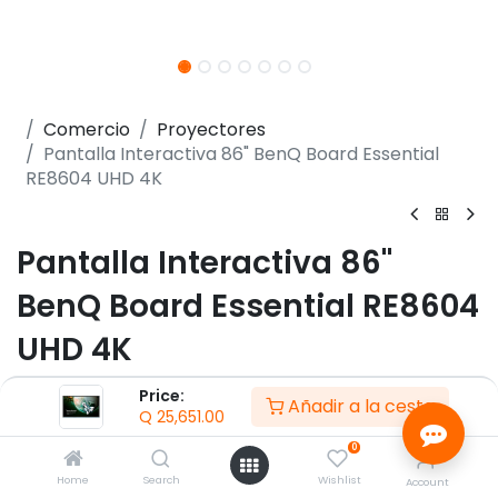
Comercio
Proyectores
Pantalla Interactiva 86" BenQ Board Essential
RE8604 UHD 4K
Pantalla Interactiva 86"
BenQ Board Essential RE8604
UHD 4K
(0 reseña)
Price:
Añadir a la cesta
Q
25,651.00
- Pantalla 86" Touchscreen Antirreflejante IPS
(3840x2160)@60Hz
0
- Tecnología Resistente a Gérmenes (Nano‑ionic
Home
Search
Wishlist
Account