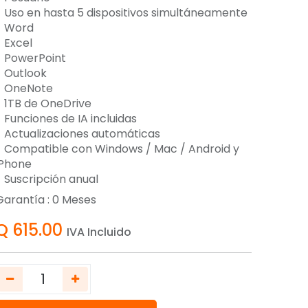
- Uso en hasta 5 dispositivos simultáneamente
- Word
- Excel
- PowerPoint
- Outlook
- OneNote
- 1TB de OneDrive
- Funciones de IA incluidas
- Actualizaciones automáticas
- Compatible con Windows / Mac / Android y
iPhone
- Suscripción anual
Garantía :
0
Meses
Q
615.00
IVA Incluido