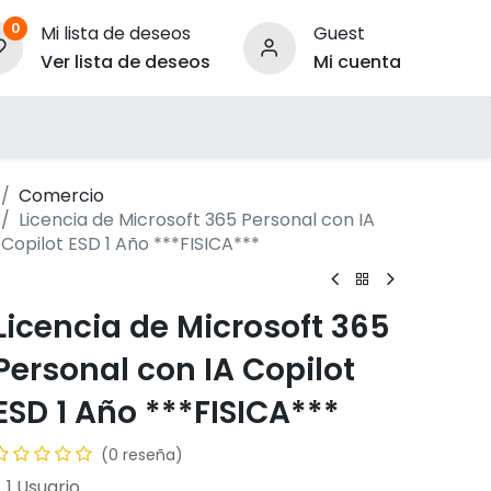
0
Mi lista de deseos
Guest
Ver lista de deseos
Mi cuenta
ara Empresas
Comercio
Licencia de Microsoft 365 Personal con IA
Copilot ESD 1 Año ***FISICA***
Licencia de Microsoft 365
Personal con IA Copilot
ESD 1 Año ***FISICA***
(0 reseña)
 1 Usuario