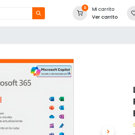
0
Mi carrito
Ver carrito
tos
Nuestras Marcas
P
Información
-