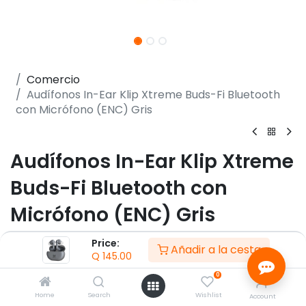
Comercio
Audífonos In-Ear Klip Xtreme Buds-Fi Bluetooth
con Micrófono (ENC) Gris
Audífonos In-Ear Klip Xtreme
Buds-Fi Bluetooth con
Micrófono (ENC) Gris
(0 reseña)
Price:
Añadir a la cesta
Q
145.00
- Audífonos tipo TWS
- Factor de forma Intraaural
0
- Micrófono integrado con cancelación de ruido
Home
Search
Wishlist
Account