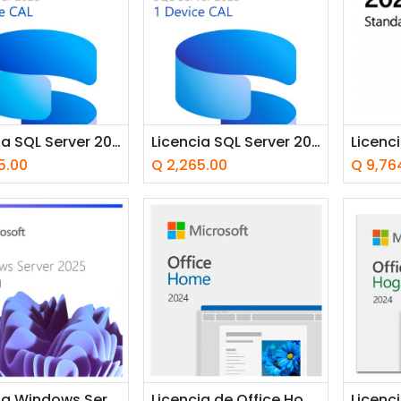
Licencia SQL Server 2025 CAL por Usuario CSP Perpetua
Licencia SQL Server 2025 CAL por Dispositivo CSP Perpetua
5.00
Q
2,265.00
Q
9,76
adir a la cesta
Añadir a la cesta
Añ
Licencia Windows Server 2025 Edición Estándar OEI - 16 Núcleos ***FISICA***
Licencia de Office Hogar 2024 1PC/MAC ***FISICA***