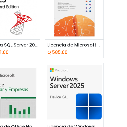
Añadir a la cesta
Licencia SQL Server 2025 Standard Comercial CSP Perpetua 1 Servidor
Licencia de Microsoft 365 Personal con IA Copilot ESD 1 Año ***FISICA***
4.00
Q
585.00
adir a la cesta
Licencia de Office Hogar y Empresas 2024 1PC/MAC ***FISICA***
Licencia de Windows Server CAL 2025 por Dispositivo CSP Perpetuo ***DIGITAL***