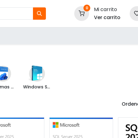
0
Mi carrito
Ver carrito
tos
Nuestras Marcas
P
Información
Sistemas Operativos
Windows Server
Ordena