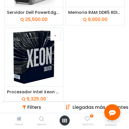
Servidor Dell PowerEdge T160 Intel Xeon 6 6315P 16GB RAM 2TB HDD IDRAC 9 Básico 16G 300 Watts 1 año Garantía ProSupport NBD
Memoria RAM DDR5 RDIMM 16GB Dell 5600MHz ECC CL46
Q
25,500.00
Q
9,000.00
Procesador Intel Xeon Silver 4214 2.20 GHz 2da Gen Xeon para Servidor Dell R740
Q
9,325.00
Filters
Llegadas más recientes
0
Home
Search
Wishlist
Account