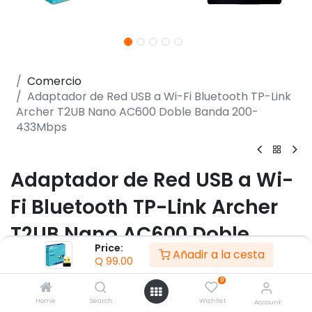
Comercio
Adaptador de Red USB a Wi-Fi Bluetooth TP-Link
Archer T2UB Nano AC600 Doble Banda 200-
433Mbps
Adaptador de Red USB a Wi-
Fi Bluetooth TP-Link Archer
T2UB Nano AC600 Doble
Price:
Añadir a la cesta
Banda 200-433Mbps
Q
99.00
0
(0 reseña)
Home
Search
Wishlist
Account
- Alta velocidad Wi-Fi – Hasta 600Mbps de velocidad