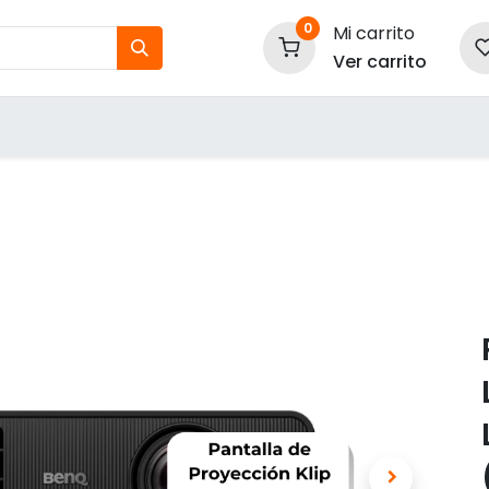
0
Mi carrito
Ver carrito
tos
Nuestras Marcas
P
Información