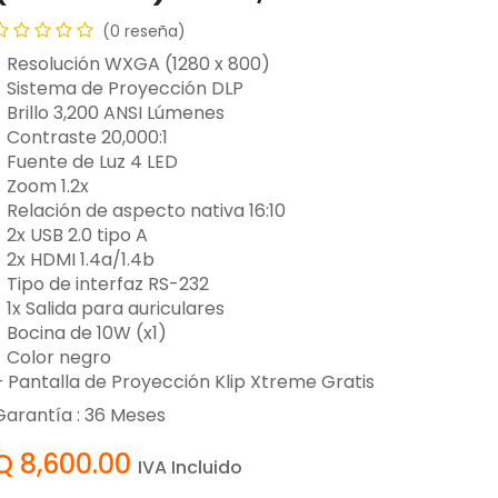
(0 reseña)
- Resolución WXGA (1280 x 800)
- Sistema de Proyección DLP
- Brillo 3,200 ANSI Lúmenes
- Contraste 20,000:1
- Fuente de Luz 4 LED
- Zoom 1.2x
- Relación de aspecto nativa 16:10
 2x USB 2.0 tipo A
- 2x HDMI 1.4a/1.4b
- Tipo de interfaz RS-232
 1x Salida para auriculares
- Bocina de 10W (x1)
- Color negro
+ Pantalla de Proyección Klip Xtreme Gratis
Garantía :
36
Meses
Q
8,600.00
IVA Incluido