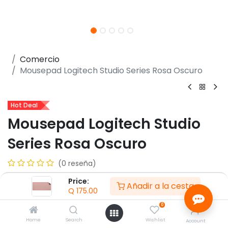
Comercio
Mousepad Logitech Studio Series Rosa Oscuro
Hot Deal
Mousepad Logitech Studio
Series Rosa Oscuro
(0 reseña)
- Material de tela y goma
Price:
Añadir a la cesta
- Base antideslizante
Q
175.00
- Bordes rematados
0
- Resistente a derrames
Home
Search
Wishlist
Account
- Dimensiones de 70cm x 30cm x 03cm