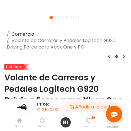
Comercio
Volante de Carreras y Pedales Logitech G920
Driving Force para Xbox One y PC
Hot Deal
Volante de Carreras y
Pedales Logitech G920
Driving Force para Xbox One
Price:
Añadir a la cesta
y PC
Q
2,520.00
0
(0 reseña)
Home
Search
Wishlist
Account