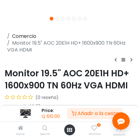
Comercio
Monitor 19.5" AOC 20E1H HD+ 1600x900 TN 60Hz
VGA HDMI
Monitor 19.5" AOC 20E1H HD+
1600x900 TN 60Hz VGA HDMI
(0 reseña)
- Pantalla 19.5" LED
Price:
Añadir a la cesta
- Resolución (HD+) 1600x900
Q
610.00
- Tipo Panel TN
0
- Tasa Refresco 60Hz
- Relación de aspecto 16:9
Home
Search
Wishlist
Account