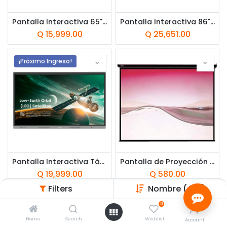
Pantalla Interactiva 65" BenQ RE6504 4K Ultra HD (3840 x 2160) DP HDMI VGA
Pantalla Interactiva 86" BenQ Board Essential RE8604 UHD 4K
Q
15,999.00
Q
25,651.00
¡Próximo Ingreso!
Pantalla Interactiva Táctil 75" RE7504 BenQ 4K UHD IPS USB-C Android
Pantalla de Proyección 86" Klip Xtreme Manual KPS-302
Q
19,999.00
Q
580.00
Filters
Nombre (A-Z)
0
Home
Search
Wishlist
Account