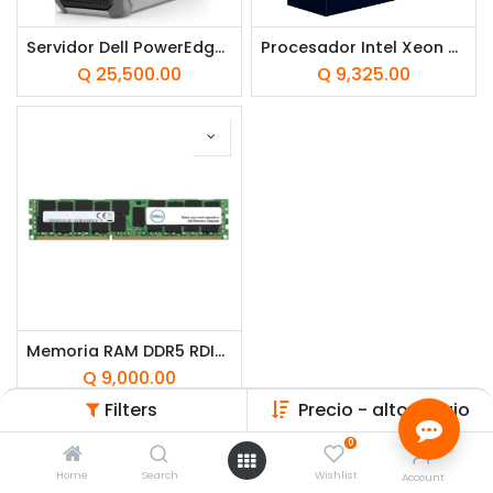
Servidor Dell PowerEdge T160 Intel Xeon 6 6315P 16GB RAM 2TB HDD IDRAC 9 Básico 16G 300 Watts 1 año Garantía ProSupport NBD
Procesador Intel Xeon Silver 4214 2.20 GHz 2da Gen Xeon para Servidor Dell R740
Q
25,500.00
Q
9,325.00
Memoria RAM DDR5 RDIMM 16GB Dell 5600MHz ECC CL46
Q
9,000.00
Filters
Precio - alto a bajo
0
Home
Search
Wishlist
Account