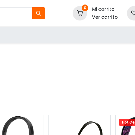
0
Mi carrito
Ver carrito
tos
Nuestras Marcas
P
Información
Hot De