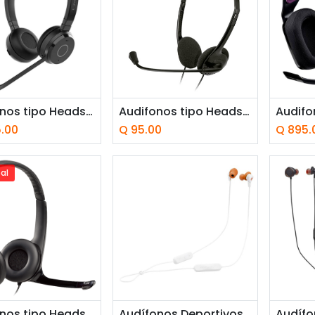
adir a la cesta
Añadir a la cesta
Añ
Audifonos tipo Headset Jabra Evolve 65 TE Bluetooth USB-C con Micrófono Negro
Audifonos tipo Headset Klip Xtreme KSH-290 USB con Micrófono Negros
5.00
Q
95.00
Q
895.
al
adir a la cesta
Añadir a la cesta
Añ
Audifonos tipo Headset Logitech H390 USB con Micrófono Negro
Audífonos Deportivos JBL Endurance Run 3 Wireless Bluetooth con Micrófono Blanco