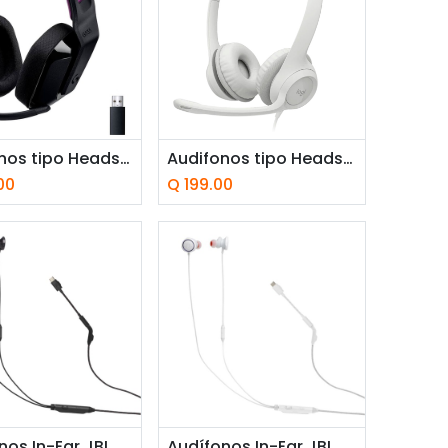
adir a la cesta
Añadir a la cesta
Audifonos tipo Headset Logitech G535 Lightspeed USB 3.5mm con Micrófono Negro
Audifonos tipo Headset Logitech H390 USB con Micrófono Blanco
00
Q
199.00
adir a la cesta
Añadir a la cesta
Audífonos In-Ear JBL Quantum 50 USB‑C in‑ear con micrófono Negros
Audífonos In-Ear JBL Quantum 50C USB-C con Micrófono Blanco