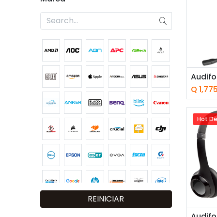
Añ
Q
1,77
Hot De
REINICIAR
Añ