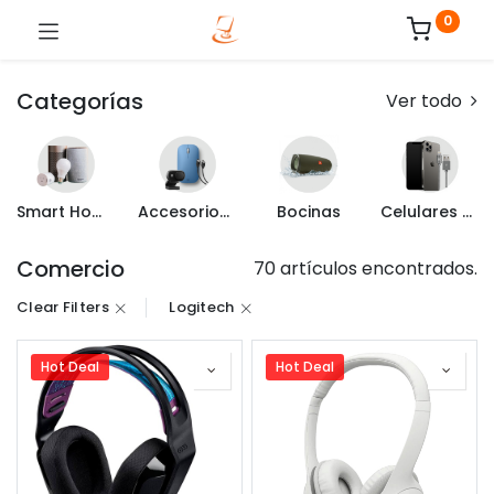
0
Categorías
Ver todo
Smart Home
Accesorios de Computo
Bocinas
Celulares y Mas
Comercio
70 artículos encontrados.
Clear Filters
Logitech
Hot Deal
Hot Deal