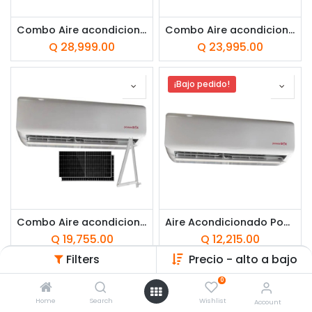
Combo Aire acondicionado PowerBox de 24,000BTU + Panel solar HiTek 600W + Brackets HiTek para techo inclinado
Combo Aire acondicionado PowerBox de 18,000BTU + Panel solar HiTek 600W + Brackets HiTek para techo inclinado
Q
28,999.00
Q
23,995.00
¡Bajo pedido!
Combo Aire acondicionado PowerBox de 12,000BTU + Panel solar HiTek 600W + Brackets HiTek para techo inclinado
Aire Acondicionado PowerBox 24,000 BTU
Q
19,755.00
Q
12,215.00
Filters
Precio - alto a bajo
¡Bajo pedido!
-10% OFF
0
Home
Search
Wishlist
Account