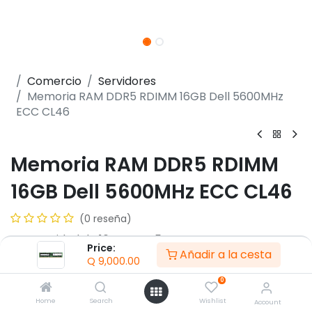
Comercio
Servidores
Memoria RAM DDR5 RDIMM 16GB Dell 5600MHz
ECC CL46
Memoria RAM DDR5 RDIMM
16GB Dell 5600MHz ECC CL46
(0 reseña)
- Capacidad de 16 GB DDR5
Price:
Añadir a la cesta
- Factor Forma RDIMM
Q
9,000.00
- Velocidad 5600 MT/s
0
- No compatible con DIMM de 5600 MT/s
- Compatible con PowerEdge C6615/ HS5610/
Home
Search
Wishlist
Account